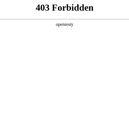
产品及服务
行业解决方案
合作伙伴
投资者关系
J9国际云印 数字化文印管理平台
景，一站式解决客户文印难题，提供包含硬件设备、数字化管理工具
核心功能
打印管理