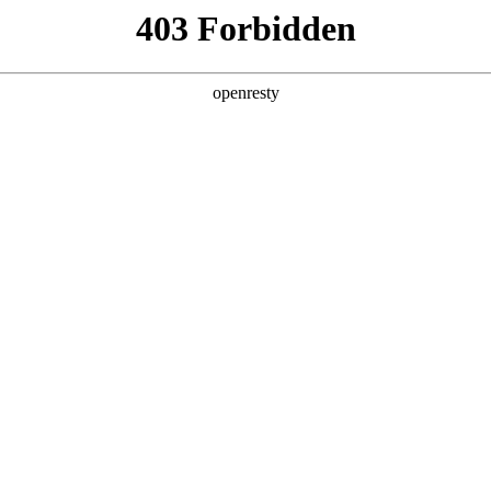
产品及服务
行业解决方案
合作伙伴
投资者关系
国际问学
智算基础设施
算力调度加速
智